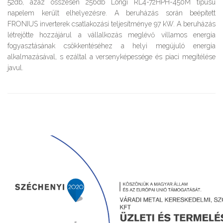
52db, azaz összesen 256db Longi RL4-72HPH-450M típusú
napelem került elhelyezésre. A beruházás során beépített
FRONIUS inverterek csatlakozási teljesítménye 97 kW. A beruházás
létrejötte hozzájárul a vállalkozás meglévő villamos energia
fogyasztásának csökkentéséhez a helyi megújuló energia
alkalmazásával, s ezáltal a versenyképessége és piaci megítélése
javul.