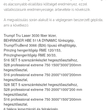
és alacsonyabb előállítási költséget eredményez, ezzel
vállalkozásunk eredményessége, árbevétele is növekszik.
A megvalósulás során alakult ki a véglegesen beszerzett géplista,
ami a következő:
Trumpf Tru Laser 3030 fiber lézer,
BEHRINGER HBE 511A DYNAMIC fűrészgép,
TrumpfTruBend 3066 (B26) típusú élhajlítógép,
Prinzing hengerítőgép RME 120/153,
Prinzinghengerítőgép RME 30/33,
S16 SET 5 szerszámkészlet hegesztőasztalhoz,
S28 professional extreme 750 1500*3000*200mm
hegesztőasztal,
S16 professional extreme 750 2000*1000*200mm
hegesztőasztal,
S28 SET 5 szerszámkészlet hegesztőasztalhoz,
S28 professional extreme 750 2000*1000*200 mm
hegesztőasztal,
S16 professional extreme 750 3000*1500*200mm
hegesztőasztal,
6 fakkos lemeztároló és felrakógép.