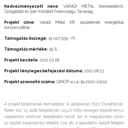
Kedvezményezett neve
: VÁRADI METAL Kereskedelmi,
Szolgáltató és Ipari Korlátolt Felelősségű Társaság
Projekt címe:
Váradi Metal Kft. épületeinek energetikai
korszerűsítése
Támogatás összege:
19 007 935,- Ft
Támogatás mértéke:
55 %
Projekt kezdete
:
2022.03.18.
Projekt tényleges befejezési dátuma:
2022.08.23.
Projekt azonosító száma:
GINOP-4.1.4-19-2020-01210
A projekt tartalmának bemutatása: A vállalkozás 7020 Dunaföldvár,
Reiter köz 13. alatti telephelyén 115,20 kWp névleges teljesítményű
napelemes rendszer telepítésére került sor. A megvalósítás során
az épület trapézlemez tetejére 204 db, a lapostetős épület tetejére