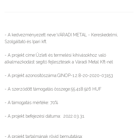
- A kedvezményezett neve:VÁRADI METAL - Kereskedelmi,
Szolgáltató és Ipari kft.
- A projekt címe:Üzleti és termelési kihívásokhoz való
alkalmazkodást segítő fejlesztések a Váradi Metal Kft-nél
- A projekt azonosítószáma:GINOP-1.2.8-20-2020-03153
- A szerződött támogatás összege:55.418.926 HUF
- A támogatás mértéke: 70%
- A projekt befejezési dátuma: 2022.03.31.
- A projekt tartalmának rövid bemutatása: