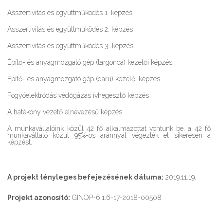
Asszertivitás és együttműködés 1. képzés
Asszertivitás és együttműködés 2. képzés
Asszertivitás és együttműködés 3. képzés
Építő- és anyagmozgató gép (targonca) kezelői képzés
Építő- és anyagmozgató gép (daru) kezelői képzés
Fogyóelektródás védőgázas ívhegesztő képzés
A hatékony vezető elnevezésű képzés
A munkavállalóink közül 42 fő alkalmazottat vontunk be, a 42 fő
munkavállaló közül 95%-os aránnyal végezték el sikeresen a
képzést.
A projekt tényleges befejezésének dátuma:
2019.11.19.
Projekt azonosító:
GINOP-6.1.6-17-2018-00508