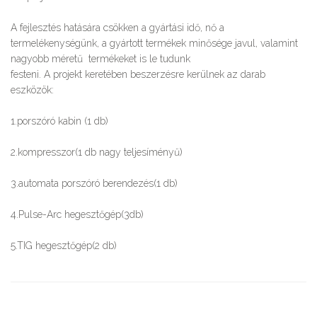
A fejlesztés hatására csökken a gyártási idő, nő a
termelékenységünk, a gyártott termékek minősége javul, valamint
nagyobb méretű termékeket is le tudunk
festeni. A projekt keretében beszerzésre kerülnek az darab
eszközök:
1.porszóró kabin (1 db)
2.kompresszor(1 db nagy teljesíményű)
3.automata porszóró berendezés(1 db)
4.Pulse-Arc hegesztőgép(3db)
5.TIG hegesztőgép(2 db)