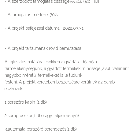
- A szerződött támogatás összege:55.418.926 HUF
- A támogatás mértéke: 70%
- A projekt befejezési dátuma: 2022.03.31.
- A projekt tartalmának rövid bemutatása:
A fejlesztés hatására csökken a gyártási idő, nő a
termelékenységünk, a gyártott termékek minősége javul, valamint
nagyobb méretű termékeket is le tudunk
festeni. A projekt keretében beszerzésre kerülnek az darab
eszközök:
1.porszóró kabin (1 db)
2.kompresszor(1 db nagy teljesíményű)
3.automata porszóró berendezés(1 db)