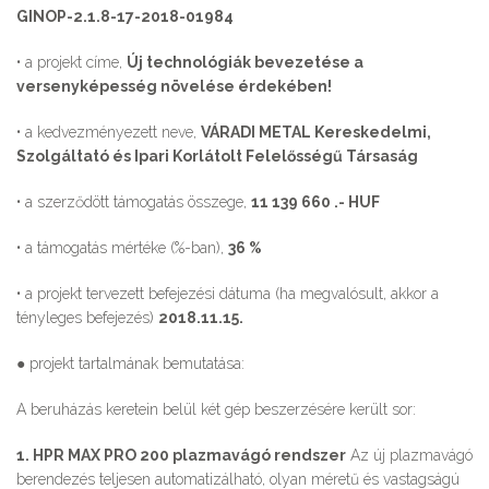
GINOP-2.1.8-17-2018-01984
• a projekt címe,
Új technológiák bevezetése a
versenyképesség növelése érdekében!
• a kedvezményezett neve,
VÁRADI METAL Kereskedelmi,
Szolgáltató és Ipari Korlátolt Felelősségű Társaság
• a szerződött támogatás összege,
11 139 660 .- HUF
• a támogatás mértéke (%-ban),
36 %
• a projekt tervezett befejezési dátuma (ha megvalósult, akkor a
tényleges befejezés)
2018.11.15.
● projekt tartalmának bemutatása:
A beruházás keretein belül két gép beszerzésére került sor:
1. HPR MAX PRO 200 plazmavágó rendszer
Az új plazmavágó
berendezés teljesen automatizálható, olyan méretű és vastagságú