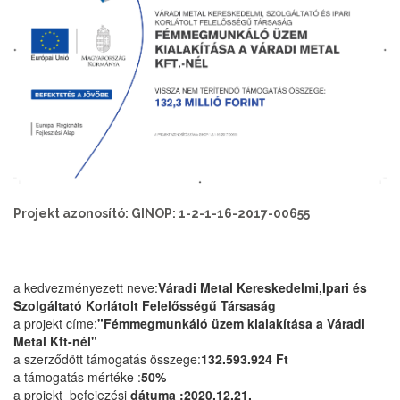
Projekt azonosító: GINOP: 1-2-1-16-2017-00655
a kedvezményezett neve:
Váradi Metal Kereskedelmi,Ipari és
Szolgáltató Korlátolt Felelősségű Társaság
a projekt címe:
"Fémmegmunkáló üzem kialakítása a Váradi
Metal Kft-nél"
a szerződött támogatás összege:
132.593.924 Ft
a támogatás mértéke :
50%
a projekt befejezési
dátuma :2020.12.21.