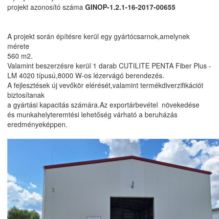
projekt azonosító száma
GINOP-1.2.1-16-2017-00655
A projekt során építésre kerül egy gyártócsarnok,amelynek
mérete
560 m2.
Valamint beszerzésre kerül 1 darab CUTILITE PENTA Fiber Plus -
LM 4020 típusú,8000 W-os lézervágó berendezés.
A fejlesztések új vevőkör elérését,valamint termékdiverzifikációt
biztosítanak
a gyártási kapacitás számára.Az exportárbevétel növekedése
és munkahelyteremtési lehetőség várható a beruházás
eredményeképpen.