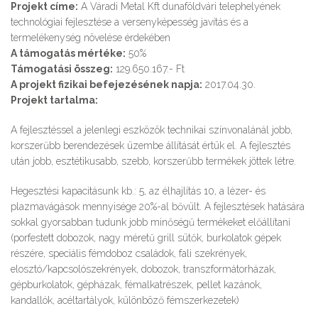
Projekt címe:
A Váradi Metal Kft dunaföldvári telephelyének
technológiai fejlesztése a versenyképesség javítás és a
termelékenység növelése érdekében
A támogatás mértéke:
50%
Támogatási összeg:
129.650.167.- Ft
A projekt fizikai befejezésének napja:
2017.04.30.
Projekt tartalma:
A fejlesztéssel a jelenlegi eszközök technikai színvonalánál jobb,
korszerűbb berendezések üzembe állítását értük el. A fejlesztés
után jobb, esztétikusabb, szebb, korszerűbb termékek jöttek létre.
Hegesztési kapacitásunk kb.: 5, az élhajlítás 10, a lézer- és
plazmavágások mennyisége 20%-al bővült. A fejlesztések hatására
sokkal gyorsabban tudunk jobb minőségű termékeket előállítani
(porfestett dobozok, nagy méretű grill sütők, burkolatok gépek
részére, speciális fémdoboz családok, fali szekrények,
elosztó/kapcsolószekrények, dobozok, transzformátorházak,
gépburkolatok, gépházak, fémalkatrészek, pellet kazánok,
kandallók, acéltartályok, különböző fémszerkezetek)