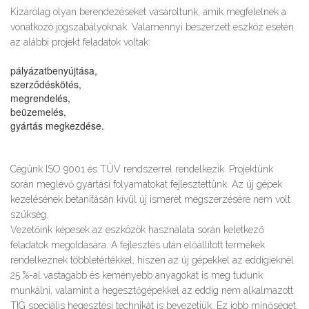
Kizárólag olyan berendezéseket vásároltunk, amik megfelelnek a
vonatkozó jogszabályoknak. Valamennyi beszerzett eszköz esetén
az alábbi projekt feladatok voltak:
pályázatbenyújtása,
szerződéskötés,
megrendelés,
beüzemelés,
gyártás megkezdése.
Cégünk ISO 9001 és TÜV rendszerrel rendelkezik. Projektünk
során meglévő gyártási folyamatokat fejlesztettünk. Az új gépek
kezelésének betanításán kívül új ismeret megszerzésére nem volt
szükség.
Vezetőink képesek az eszközök használata során keletkező
feladatok megoldására. A fejlesztés után előállított termékek
rendelkeznek többletértékkel, hiszen az új gépekkel az eddigieknél
25 %-al vastagabb és keményebb anyagokat is meg tudunk
munkálni, valamint a hegesztőgépekkel az eddig nem alkalmazott
TIG speciális hegesztési technikát is bevezetjük. Ez jobb minőséget,