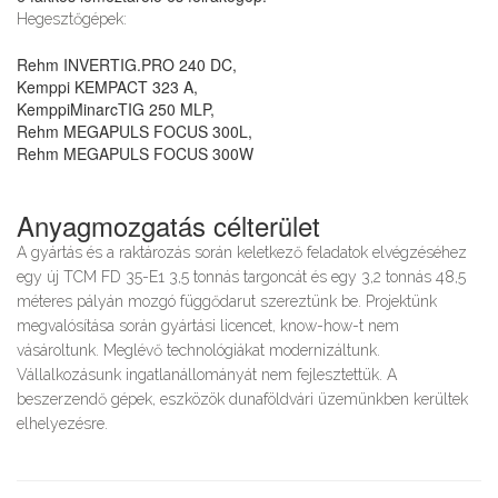
Hegesztőgépek:
Rehm INVERTIG.PRO 240 DC,
Kemppi KEMPACT 323 A,
KemppiMinarcTIG 250 MLP,
Rehm MEGAPULS FOCUS 300L,
Rehm MEGAPULS FOCUS 300W
Anyagmozgatás célterület
A gyártás és a raktározás során keletkező feladatok elvégzéséhez
egy új TCM FD 35-E1 3,5 tonnás targoncát és egy 3,2 tonnás 48,5
méteres pályán mozgó függődarut szereztünk be. Projektünk
megvalósítása során gyártási licencet, know-how-t nem
vásároltunk. Meglévő technológiákat modernizáltunk.
Vállalkozásunk ingatlanállományát nem fejlesztettük. A
beszerzendő gépek, eszközök dunaföldvári üzemünkben kerültek
elhelyezésre.