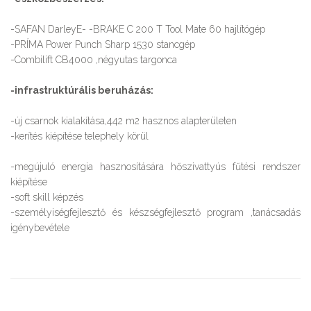
-SAFAN DarleyE- -BRAKE C 200 T Tool Mate 60 hajlítógép
-PRÍMA Power Punch Sharp 1530 stancgép
-Combilift CB4000 ,négyutas targonca
-infrastruktúrális beruházás:
-új csarnok kialakítása,442 m2 hasznos alapterületen
-kerítés kiépítése telephely körül
-megújuló energia hasznosítására hőszivattyús fűtési rendszer
kiépítése
-soft skill képzés
-személyiségfejlesztő és készségfejlesztő program ,tanácsadás
igénybevétele