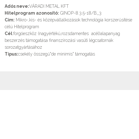
Adós neve:
VÁRADI METAL KFT
Hitelprogram azonosító:
GINOP-8.3.5-18/B_3
Cím:
Mikro-,kis- és középvállalkozások technológia korszerűsítése
célú Hitelprogram
Cél
:forgóeszköz (nagyértékű,rozsdamentes acél)alapanyag
beszerzés támogatása finanszírozási vasúti légcsatornák
sorozatgyártásához
Típus:
csekély összegű"de minimis" támogatás