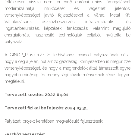
feltételesen vissza nem térítendő európai uniós támogatásból
modernizálhatja működését és végezhet jelentős,
versenyképességét javító fejlesztéseket a Váradi Metal Kft.
Vállakozásunk eszközbeszerzés, infrastrukturális- és
ingatlanberuházás, képzések, tanácsadás, valamint megújuló
energiaforrást hasznosító technológiák céljából nyújtotta be
pályázatát.
A GINOP_Plusz-1.2.1-21 felhíváshoz beadott pályázatának célja,
hogy a cég a jelen, hullámzó gazdasági környezetben is megőrizze
versenyképességét, és hogy a megrendelők által támasztott egyre
nagyobb minőségi és mennyiségi követelményeknek képes legyen
megfelelni.
Tervezett kezdés:2022.04.01.
Tervezett fizikai befejezés:2024.03.31.
Pályázati projekt keretében megvalósuló fejlesztések:
-eszközbeszerzés: