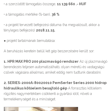
• a szerződött támogatás összege,
11 139 660 .- HUF
• a támogatás mértéke (%-ban),
36 %
• a projekt tervezett befejezési dátuma (ha megvalósult, akkor a
tényleges befejezés)
2018.11.15.
● projekt tartalmának bemutatása:
A beruházás keretein belül két gép beszerzésére került sor:
1. HPR MAX PRO 200 plazmavágó rendszer
Az új plazmavágó
berendezés teljesen automatizálható, olyan méretű és vastagságú
csövek vágására alkalmas, amiket eddig nem tudtunk darabolni.
2. SERIES-2000A-80020010 PemSerter Series 2000 hidrop
hidraulikus kötőelem besajtoló gép
A forrasztás kötőelem
rögzítés nagymértékben csökkenti a gyártási időt, növeli a
termelékenységet és a minőséget.