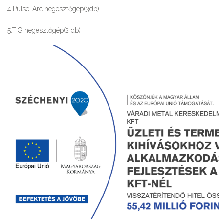
4.Pulse-Arc hegesztőgép(3db)
5.TIG hegesztőgép(2 db)